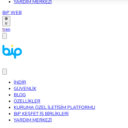
YARDIM MERKEZİ
BiP WEB
tr
tr
en
İNDİR
GÜVENLİK
BLOG
ÖZELLİKLER
KURUMA ÖZEL İLETİŞİM PLATFORMU
BiP KEŞFET İŞ BİRLİKLERİ
YARDIM MERKEZİ