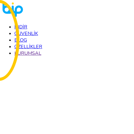
İNDİR
GÜVENLİK
BLOG
ÖZELLİKLER
KURUMSAL