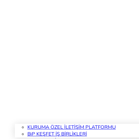
KURUMA ÖZEL İLETİŞİM PLATFORMU
BiP KEŞFET İŞ BİRLİKLERİ