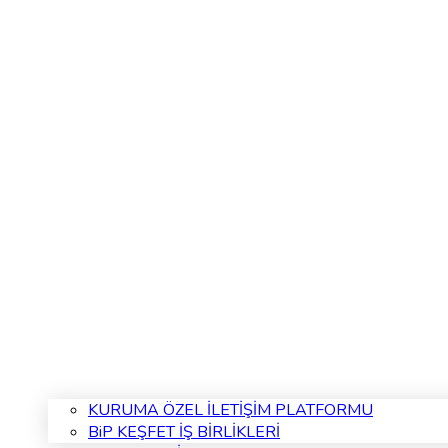
KURUMA ÖZEL İLETİŞİM PLATFORMU
BiP KEŞFET İŞ BİRLİKLERİ