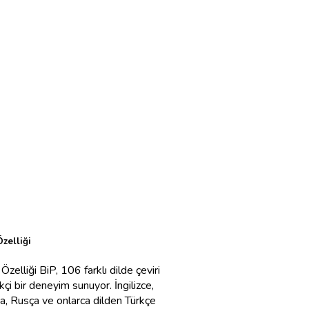
Özelliği
Haydi durumunu paylaş!
Özelliği BiP, 106 farklı dilde çeviri
24 saat sonra kaybolan f
likçi bir deneyim sunuyor. İngilizce,
sevdiklerinizle paylaşabilir
, Rusça ve onlarca dilden Türkçe
Durum ile yakalayabilirsi