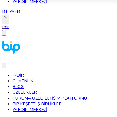
YARDIM MERKEZİ
BiP WEB
tr
tr
en
İNDİR
GÜVENLİK
BLOG
ÖZELLİKLER
KURUMA ÖZEL İLETİŞİM PLATFORMU
BiP KEŞFET İŞ BİRLİKLERİ
YARDIM MERKEZİ