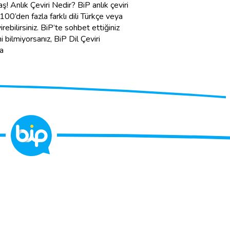
aş! Anlık Çeviri Nedir? BiP anlık çeviri
Devamını Oku
 100’den fazla farklı dili Türkçe veya
irebilirsiniz. BiP’te sohbet ettiğiniz
ini bilmiyorsanız, BiP Dil Çeviri
ca