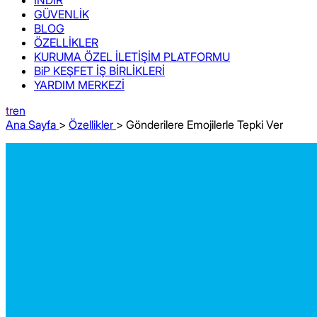
GÜVENLİK
BLOG
ÖZELLİKLER
KURUMA ÖZEL İLETİŞİM PLATFORMU
BiP KEŞFET İŞ BİRLİKLERİ
YARDIM MERKEZİ
tr
en
Ana Sayfa
>
Özellikler
> Gönderilere Emojilerle Tepki Ver