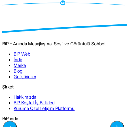
BiP - Anında Mesajlaşma, Sesli ve Görüntülü Sohbet
BiP Web
İndir
Marka
Blog
Geliştiriciler
Şirket
Hakkımızda
BiP Keşfet İş Birlikleri
Kuruma Özel İletişim Platformu
BiP indir