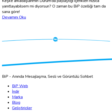
Keşke arkadaşlarımın Durum’da paylaştığı içerikleri hızlıca
yanıtlayabilsem mi diyorsun? O zaman bu BiP özelliği tam da
sana göre!
Devamını Oku
BiP - Anında Mesajlaşma, Sesli ve Görüntülü Sohbet
BiP Web
İndir
Marka
Blog
Geliştiriciler